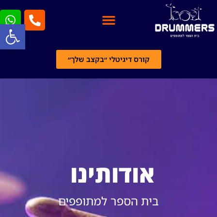
פתח סרגל
קורס דיגיטלי ״בקצב שלך״
אודותינו
בית הספר למתופפים