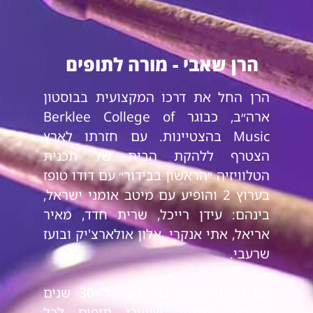
הרן שאבי - מורה לתופים
הרן החל את דרכו המקצועית בבוסטון
ארה״ב, כבוגר Berklee College of
Music בהצטיינות. עם חזרתו לארץ
הצטרף ללהקת הבית של תכנית
הטלוויזיה ״הראשון בבידור״ עם דודו טופז
בערוץ 2 והופיע עם מיטב אומני ישראל,
בינהם: עידן רייכל, שרית חדד, מאיר
אריאל, אתי אנקרי, אלון אולארצ'יק ובועז
שרעבי.
עם ניסיון עשיר של מעל ל 30 שנים
בהוראה ולימוד שיעורי תופים לכל