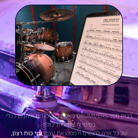
בבית ספר DRUMMERS מאמינים ביסודות איתנים ככלי
בסיסי להצלחה וביכולת
של כל אדם להגשים ולממש את עצמו
ע״י כוח רצון,